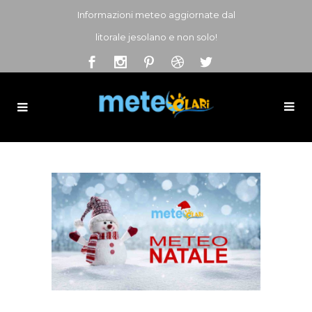
Informazioni meteo aggiornate dal
litorale jesolano e non solo!