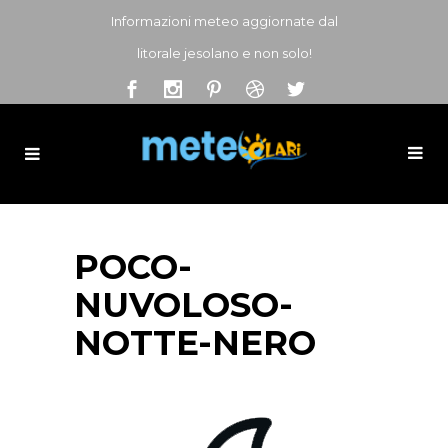
Informazioni meteo aggiornate dal
litorale jesolano e non solo!
POCO-
NUVOLOSO-
NOTTE-NERO