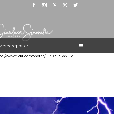
Meteoreporter
tps://www.flickr.com/photos/116350959@N03/