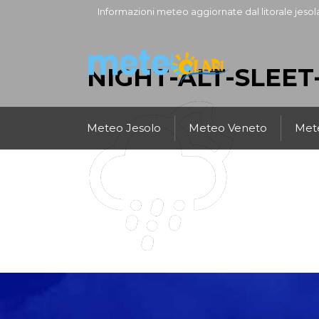
Informazioni meteo aggiornate dal litorale jesol
NIGHT-ALT-SLEET
Meteo Jesolo
Meteo Veneto
Mete