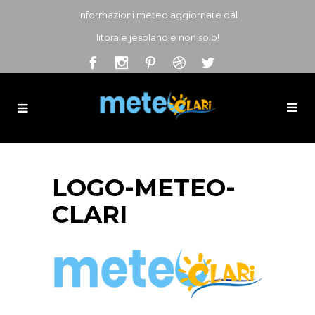
Informazioni meteo aggiornate dal
litorale jesolano e non solo!
LOGO-METEO-
CLARI