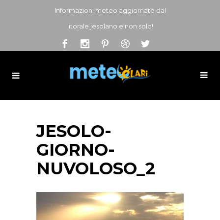
Informazioni meteo aggiornate dal
litorale jesolano e non solo!
JESOLO-
GIORNO-
NUVOLOSO_2