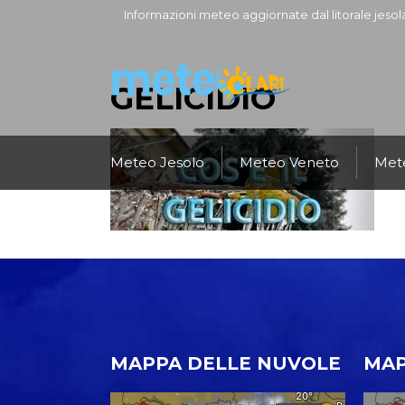
Informazioni meteo aggiornate dal litorale jesol
GELICIDIO
Meteo Jesolo
Meteo Veneto
Mete
MAPPA DELLE NUVOLE
MAP