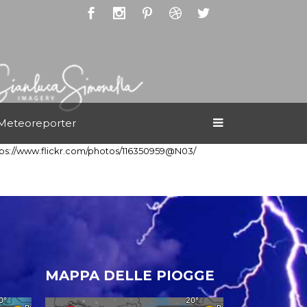
Meteoreporter
tps://www.flickr.com/photos/116350959@N03/
MAPPA DELLE PIOGGE