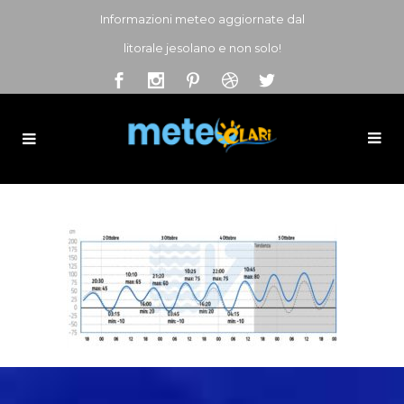
Informazioni meteo aggiornate dal
litorale jesolano e non solo!