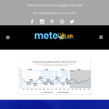
Informazioni meteo aggiornate dal
litorale jesolano e non solo!