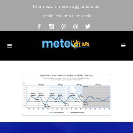
Informazioni meteo aggiornate dal
litorale jesolano e non solo!