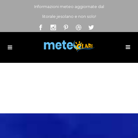
Informazioni meteo aggiornate dal
litorale jesolano e non solo!