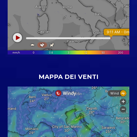
MAPPA DEI VENTI