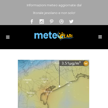
Informazioni meteo aggiornate dal
litorale jesolano e non solo!