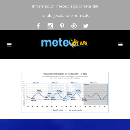
Informazioni meteo aggiornate dal
litorale jesolano e non solo!