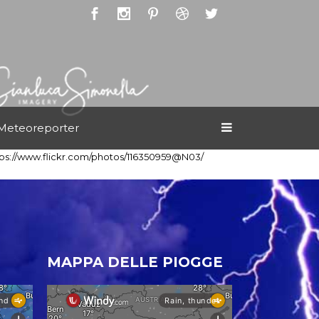
Meteoreporter
tps://www.flickr.com/photos/116350959@N03/
MAPPA DELLE PIOGGE