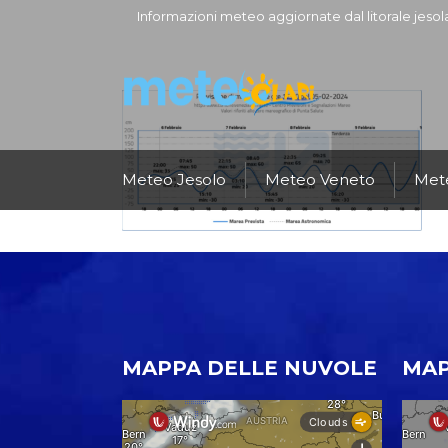
Informazioni meteo aggiornate dal litorale jesol
Meteo Jesolo
Meteo Veneto
Mete
MAPPA DELLE NUVOLE
MAP