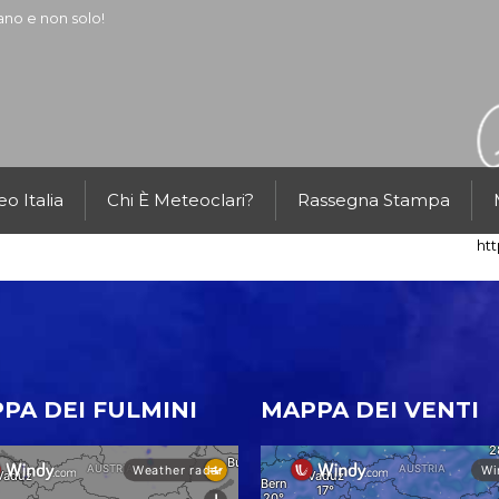
ano e non solo!
o Italia
Chi È Meteoclari?
Rassegna Stampa
ht
PA DEI FULMINI
MAPPA DEI VENTI