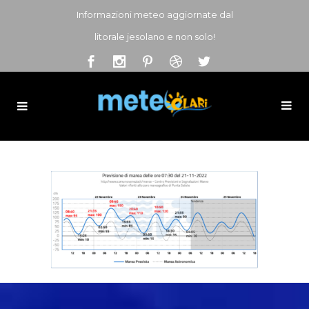
Informazioni meteo aggiornate dal
litorale jesolano e non solo!