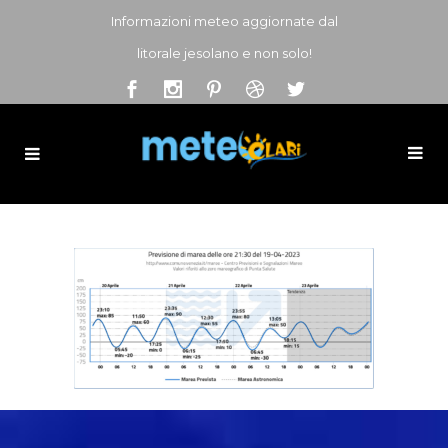
Informazioni meteo aggiornate dal
litorale jesolano e non solo!