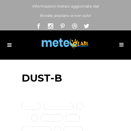
Informazioni meteo aggiornate dal
litorale jesolano e non solo!
DUST-B