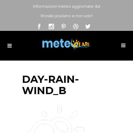
Informazioni meteo aggiornate dal
litorale jesolano e non solo!
DAY-RAIN-
WIND_B