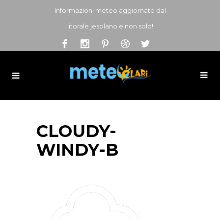
Informazioni meteo aggiornate dal
litorale jesolano e non solo!
CLOUDY-
WINDY-B