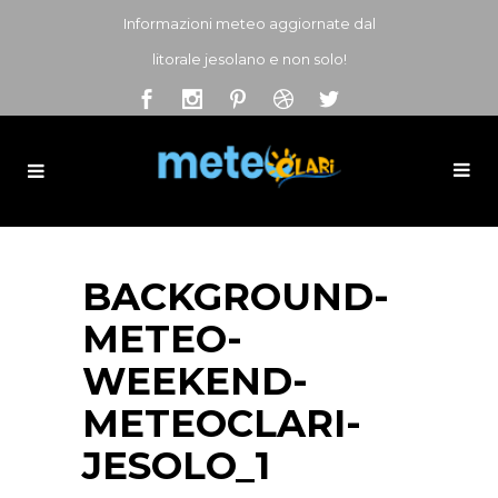
Informazioni meteo aggiornate dal
litorale jesolano e non solo!
BACKGROUND-
METEO-
WEEKEND-
METEOCLARI-
JESOLO_1