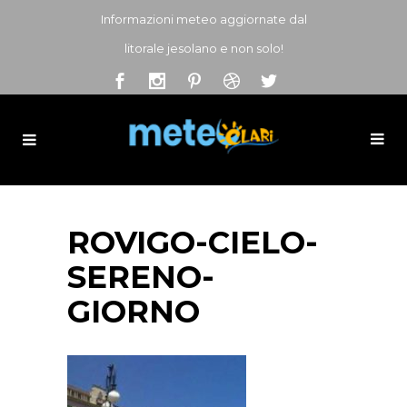
Informazioni meteo aggiornate dal
litorale jesolano e non solo!
ROVIGO-CIELO-
SERENO-
GIORNO